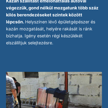
Kazán szállítást emelőhátfalas autóval
végezzük, gond nélkül mozgatunk több száz
kilós berendezéseket szintek között
lépcsőn.
Helyszínen lévő épületgépészer és
kazán mozgatását, helyére rakását is ránk
bízhatja. Igény esetén régi készülékét
elszállítjuk selejtezésre.