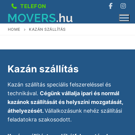
Ugrás
TELEFON
a
tartalomra
HOME
KAZÁN SZÁLLÍTÁS
Szolgáltatások
Kazán szállítás
Teherszállítás
Referenciák
Emelőhátfalas szállítás
Áraink
Kazán szállítás speciális felszereléssel és
technikával.
Cégünk vállalja ipari és normál
Nehéz tárgyak szállítása
Elérhetőség
kazánok szállítását és helyszíni mozgatását,
áthelyezését.
Vállalkozásunk nehéz szállítási
Nehézgép szállítás
English
feladatokra szakosodott.
Páncélszekrény szállítás