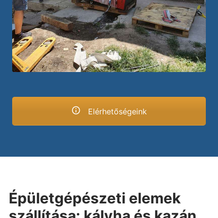
Elérhetőségeink
Épületgépészeti elemek
szállítása: kályha és kazán